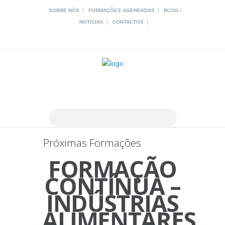
|
|
SOBRE NÓS
FORMAÇÕES AGENDADAS
BLOG /
|
|
NOTICIAS
CONTACTOS
Próximas Formações
FORMAÇÃO
CONTÍNUA –
INDÚSTRIAS
ALIMENTARES