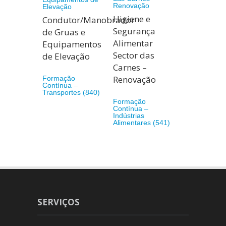
Higiene e
Condutor/Manobrador
Segurança
de Gruas e
Alimentar
Equipamentos
Sector das
de Elevação
Carnes –
Renovação
Formação
Contínua –
Transportes (840)
Formação
Contínua –
Indústrias
Alimentares (541)
SERVIÇOS